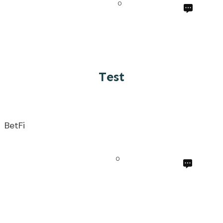
0
Test
BetFi
0