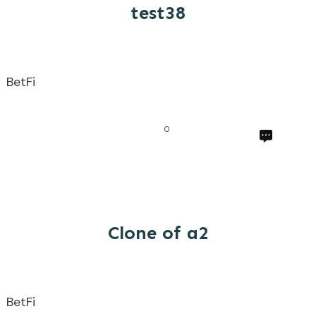
test38
BetFi
0
Clone of a2
BetFi