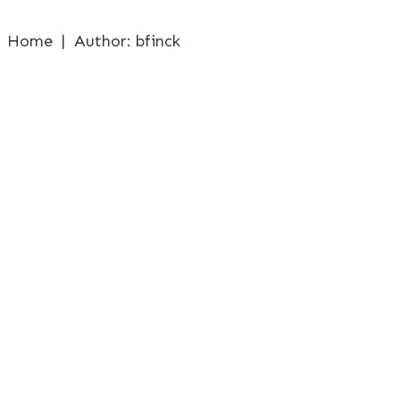
Home
|
Author:
bfinck
Test
Uncategorized
Read More