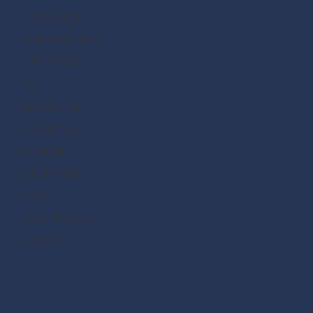
Hilfsmittel
brauchst und
mit der du
die
Gesundheit
von dir und
deinem
Schützling
aktiv
beeinflussen
kannst!