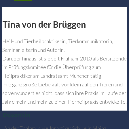
Tina von der Brüggen
Heil- und Tierheilpraktikerin, Tierkommunikatorin,
Seminarleiterin und Autorin.
Darüber hinaus ist sie seit Frühjahr 2010 als Beisitzende
im Prüfungskomitée für die Überprüfung zum
Heilpraktiker am Landratsamt München tätig.
Ihre ganz große Liebe galt von klein auf den Tieren und
so verwundert es nicht, dass sich ihre Praxis im Laufe der
Jahre mehr und mehr zu einer Tierheilpraxis entwickelte.
Dozentin
„An der Thalamus Heilpraktiker Schule in Mainz