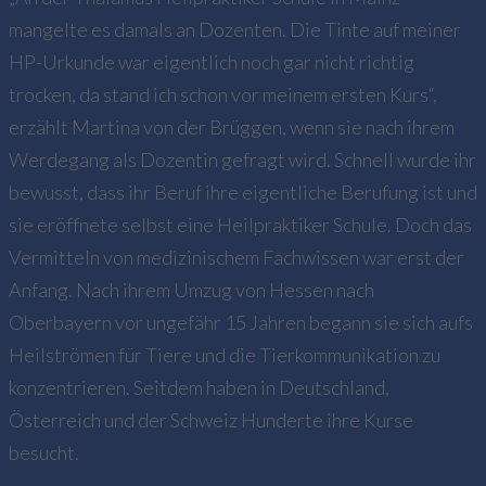
mangelte es damals an Dozenten. Die Tinte auf meiner
HP-Urkunde war eigentlich noch gar nicht richtig
trocken, da stand ich schon vor meinem ersten Kurs“,
erzählt Martina von der Brüggen, wenn sie nach ihrem
Werdegang als Dozentin gefragt wird. Schnell wurde ihr
bewusst, dass ihr Beruf ihre eigentliche Berufung ist und
sie eröffnete selbst eine Heilpraktiker Schule. Doch das
Vermitteln von medizinischem Fachwissen war erst der
Anfang. Nach ihrem Umzug von Hessen nach
Oberbayern vor ungefähr 15 Jahren begann sie sich aufs
Heilströmen für Tiere und die Tierkommunikation zu
konzentrieren. Seitdem haben in Deutschland,
Österreich und der Schweiz Hunderte ihre Kurse
besucht.