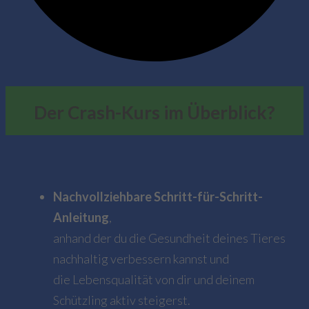
Der Crash-Kurs im Überblick?
Nachvollziehbare Schritt-für-Schritt-
Anleitung
,
anhand der du die Gesundheit deines Tieres
nachhaltig verbessern kannst und
die Lebensqualität von dir und deinem
Schützling aktiv steigerst.