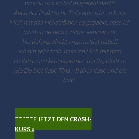
was du uns so toll mitgeteilt hast!!
Auch der Praktische Teil kam nicht zu kurz.
Mich hat das Heilströmen so gepackt, dass ich
mich zu deinem Online Seminar zur
Vertiefung direkt angemeldet habe!!
Ich bin sehr froh, dass ich Dich mit dem
Heilströmen kennen lernen durfte, bleib so
wie Du bist liebe Tina :-)) alles liebe und bis
bald.
STARTE JETZT DEN CRASH-
KURS
»