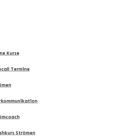
ne Kurse
ecall Termine
ömen
rkommunikation
ömcoach
shkurs Strömen