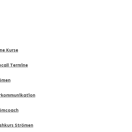
ne Kurse
ecall Termine
ömen
rkommunikation
ömcoach
shkurs Strömen