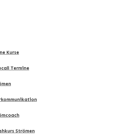
ne Kurse
ecall Termine
ömen
rkommunikation
ömcoach
shkurs Strömen