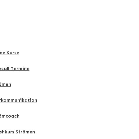
ne Kurse
ecall Termine
ömen
rkommunikation
ömcoach
shkurs Strömen